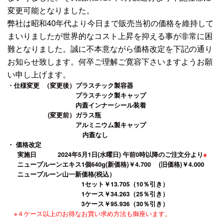
変更可能となりました。
弊社は昭和40年代より今日まで販売当初の価格を維持して
まいりましたが世界的なコスト上昇を抑える事が非常に困
難となりました。誠に不本意ながら価格改定を下記の通り
お知らせ致します。何卒ご理解ご寛容下さいますようお願
い申し上げます。
・仕様変更 （変更後）プラスチック製容器
プラスチック製キャップ
内蓋インナーシール装着
(変更前）ガラス瓶
アルミニウム製キャップ
内蓋なし
・ 価格改定
実施日 2024年5月1日(水曜日) 午前0時以降のご注文分より
※
ニュープルーンエキス1個640g(新価格)￥4.700 (旧価格)￥4.000
ニュープルーン山一新価格(税込）
1セット￥13.705（10％引き）
1ケース￥34.263（25％引き）
3ケース￥95.936（30％引き）
※４ケース以上のお得なお買い求め方法も御座います。